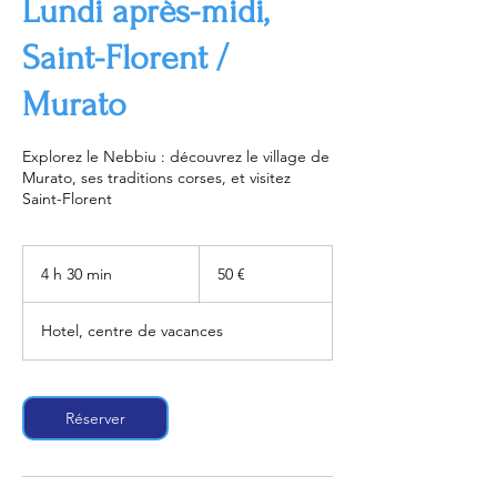
Lundi après-midi,
Saint-Florent /
Murato
Explorez le Nebbiu : découvrez le village de
Murato, ses traditions corses, et visitez
Saint-Florent
50
euros
4 h 30 min
4
50 €
h
3
Hotel, centre de vacances
0
m
i
n
Réserver