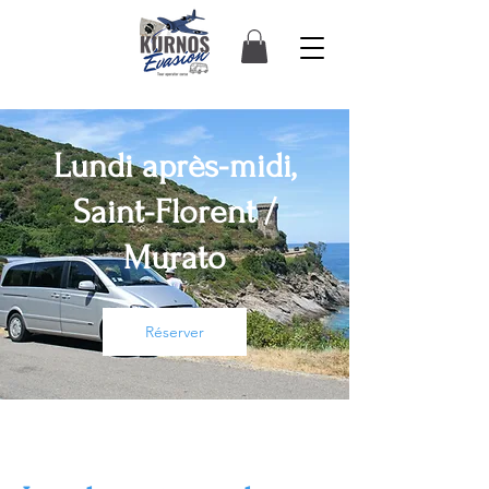
Lundi après-midi,
Saint-Florent /
Murato
Réserver