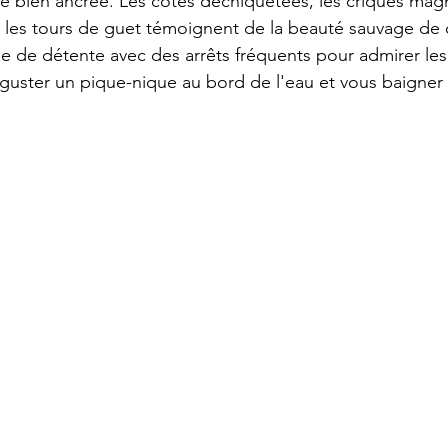
me bien ancrée. Les côtes déchiquetées, les criques magni
et les tours de guet témoignent de la beauté sauvage de 
ée de détente avec des arrêts fréquents pour admirer le
éguster un pique-nique au bord de l'eau et vous baigner