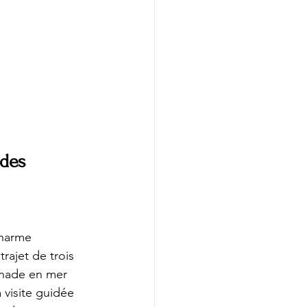
 des 
charme 
rajet de trois 
enade en mer 
 visite guidée 