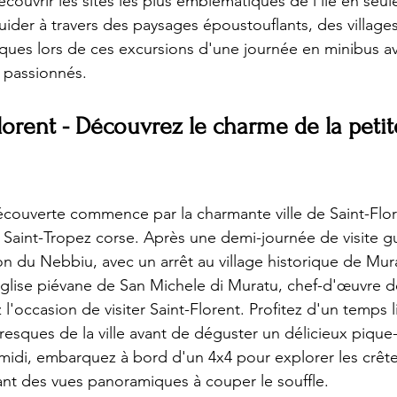
couvrir les sites les plus emblématiques de l'île en seu
uider à travers des paysages époustouflants, des village
riques lors de ces excursions d'une journée en minibus a
 passionnés.
lorent - Découvrez le charme de la petit
couverte commence par la charmante ville de Saint-Flor
Saint-Tropez corse. Après une demi-journée de visite g
on du Nebbiu, avec un arrêt au village historique de Mura
lise piévane de San Michele di Muratu, chef-d'œuvre de
l'occasion de visiter Saint-Florent. Profitez d'un temps l
oresques de la ville avant de déguster un délicieux piqu
-midi, embarquez à bord d'un 4x4 pour explorer les crête
rant des vues panoramiques à couper le souffle.