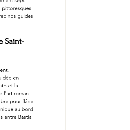
lement sept 
s pittoresques 
vec nos guides 
e Saint-
ent, 
uidée en 
to et la 
 l'art roman 
ibre pour flâner 
e-nique au bord 
s entre Bastia 