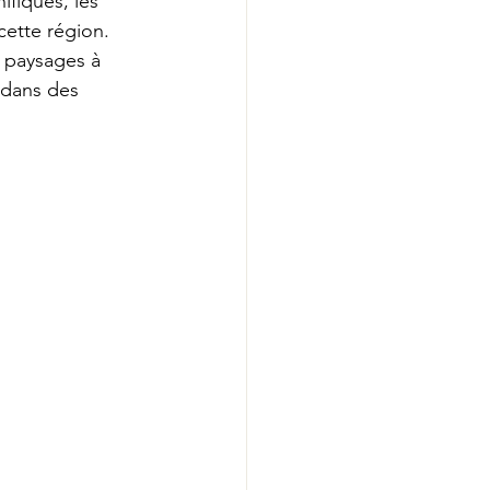
fiques, les 
cette région. 
s paysages à 
 dans des 