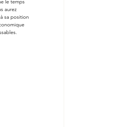
ue le temps 
us aurez 
à sa position 
économique 
ssables.